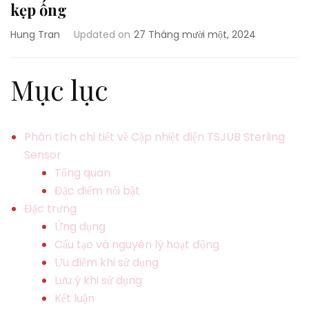
kẹp ống
Hung Tran
Updated on
27 Tháng mười một, 2024
Mục lục
Phân tích chi tiết về Cặp nhiệt điện TSJUB Sterling
Sensor
Tổng quan
Đặc điểm nổi bật
Đặc trưng
Ứng dụng
Cấu tạo và nguyên lý hoạt động
Ưu điểm khi sử dụng
Lưu ý khi sử dụng
Kết luận