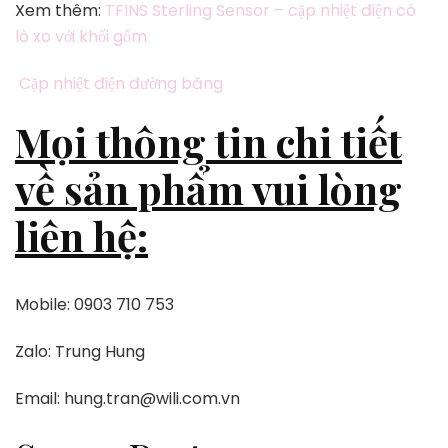
Xem thêm:
TFINS Sterling Sensor – cặp nhiệt điện có
lò xo với khối gốm
Cặp nhiệt điện đường băng
Mọi thông tin chi tiết
về sản phẩm vui lòng
liên hệ:
Mobile: 0903 710 753
Zalo: Trung Hung
Email: hung.tran@wili.com.vn