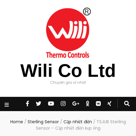
Wili Co Ltd
Chuyên gia về nhiệt
Home
/
Sterling Sensor
/
Cặp nhiệt điện
/
TSJUB Sterling
Sensor – Cặp nhiệt điện kẹp ống