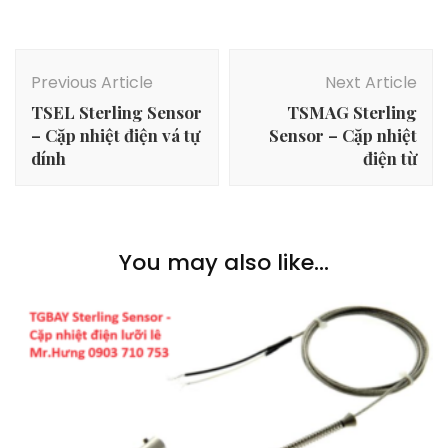
Post
Navigation
Previous Article
Next Article
TSEL Sterling Sensor
TSMAG Sterling
– Cặp nhiệt điện vá tự
Sensor – Cặp nhiệt
dính
điện từ
You may also like...