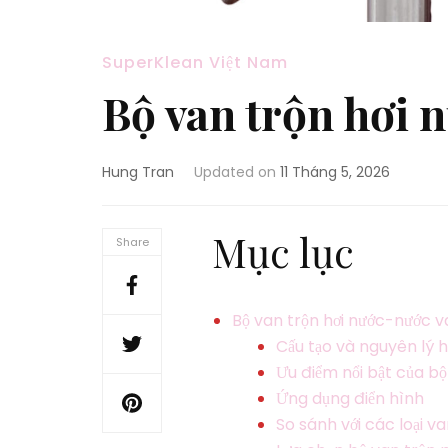
SuperKlean Việt Nam
Bộ van trộn hơi 
Hung Tran
Updated on
11 Tháng 5, 2026
Mục lục
Share
Bộ van trộn hơi nước-nước 
Cấu tạo và nguyên lý 
Ưu điểm nổi bật của b
Ứng dụng điển hình
So sánh với các loại v