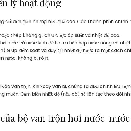
ên lý hoạt động
ơng đối đơn giản nhưng hiệu quả cao. Các thành phần chính
ặc thép không gỉ, chịu được áp suất và nhiệt độ cao.
 hơi nước và nước lạnh để tạo ra hỗn hợp nước nóng có nhi
n) Giúp kiểm soát và duy trì nhiệt độ nước ra một cách ch
 nước, không bị rò rỉ.
 vào van trộn. Khi xoay van bi, chúng ta điều chỉnh lưu lượ
 muốn. Cảm biến nhiệt độ (nếu có) sẽ liên tục theo dõi nhiệ
 của bộ van trộn hơi nước-nước