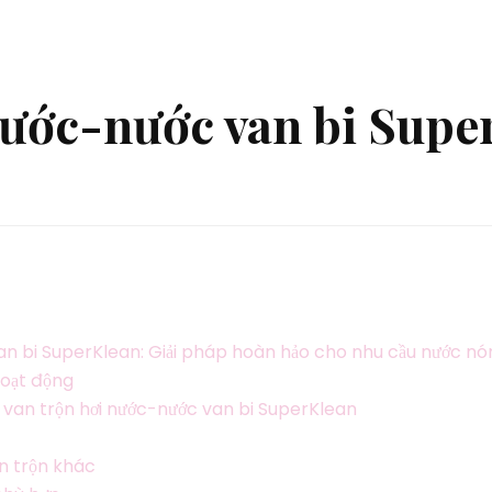
nước-nước van bi Supe
van bi SuperKlean: Giải pháp hoàn hảo cho nhu cầu nước n
hoạt động
ộ van trộn hơi nước-nước van bi SuperKlean
an trộn khác