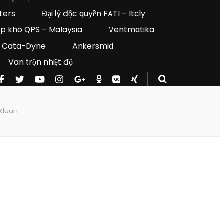
lters
Đại lý độc quyền FATI – Italy
áp khô QPS – Malaysia
Ventmatika
Cata-Dyne
Ankersmid
Van trộn nhiệt độ
rKlean