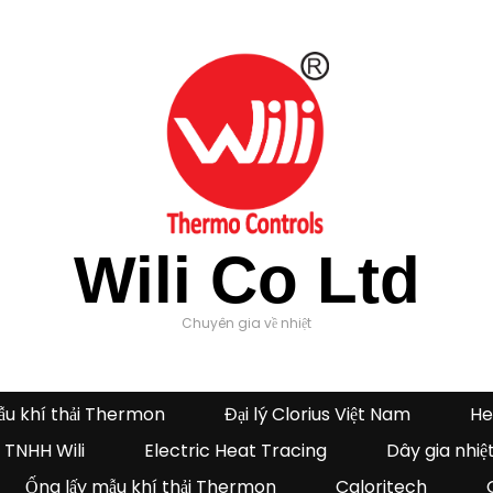
Wili Co Ltd
Chuyên gia về nhiệt
ẫu khí thải Thermon
Đại lý Clorius Việt Nam
He
 TNHH Wili
Electric Heat Tracing
Dây gia nhiệ
Ống lấy mẫu khí thải Thermon
Caloritech