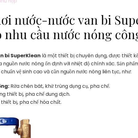
phù hợp
hơi nước-nước van bi Sup
o nhu cầu nước nóng côn
an bi SuperKlean
là một thiết bị chuyên dụng, được thiết k
ra nguồn nước nóng ổn định với nhiệt độ chính xác. Sản ph
 chuẩn vệ sinh cao và cần nguồn nước nóng liên tục, như:
ống:
Rửa chén bát, khử trùng dụng cụ, pha chế.
ng thiết bị, pha chế dung dịch.
hiết bị, pha chế hóa chất.