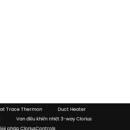
at Trace Thermon
Duct Heater
t
Van điều khiển nhiệt 3-way Clorius
Giải pháp CloriusControls