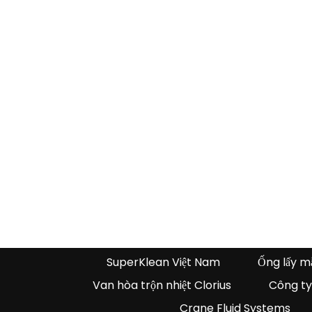
SuperKlean Việt Nam
Ống lấy m
Van hòa trộn nhiệt Clorius
Công ty
Crane Fluid Systems