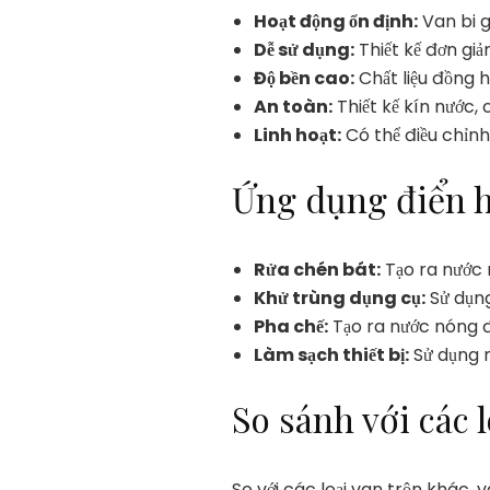
Hoạt động ổn định:
Van bi g
Dễ sử dụng:
Thiết kế đơn giả
Độ bền cao:
Chất liệu đồng 
An toàn:
Thiết kế kín nước,
Linh hoạt:
Có thể điều chỉnh
Ứng dụng điển 
Rửa chén bát:
Tạo ra nước 
Khử trùng dụng cụ:
Sử dụng
Pha chế:
Tạo ra nước nóng đ
Làm sạch thiết bị:
Sử dụng n
So sánh với các 
So với các loại van trộn khác, 