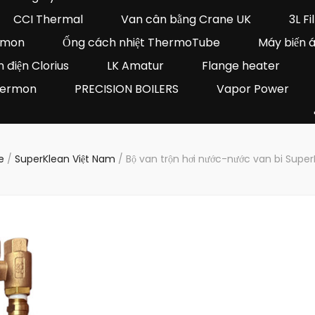
CCI Thermal
Van cân bằng Crane UK
3L Fi
ermon
Ống cách nhiệt ThermoTube
Máy biến 
 điện Clorius
LK Amatur
Flange heater
Thermon
PRECISION BOILERS
Vapor Power
e
/
SuperKlean Việt Nam
/
Bộ van trộn hơi nước-nước van bi Supe