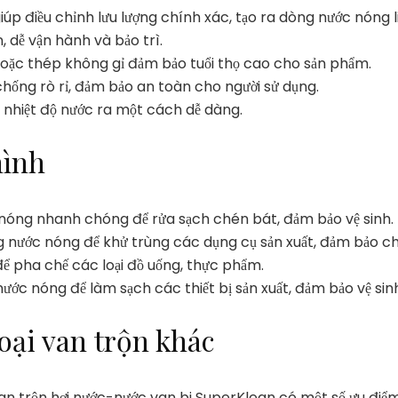
iúp điều chỉnh lưu lượng chính xác, tạo ra dòng nước nóng l
n, dễ vận hành và bảo trì.
hoặc thép không gỉ đảm bảo tuổi thọ cao cho sản phẩm.
 chống rò rỉ, đảm bảo an toàn cho người sử dụng.
 nhiệt độ nước ra một cách dễ dàng.
hình
nóng nhanh chóng để rửa sạch chén bát, đảm bảo vệ sinh.
 nước nóng để khử trùng các dụng cụ sản xuất, đảm bảo ch
ể pha chế các loại đồ uống, thực phẩm.
ước nóng để làm sạch các thiết bị sản xuất, đảm bảo vệ sin
loại van trộn khác
van trộn hơi nước-nước van bi SuperKlean có một số ưu điểm 