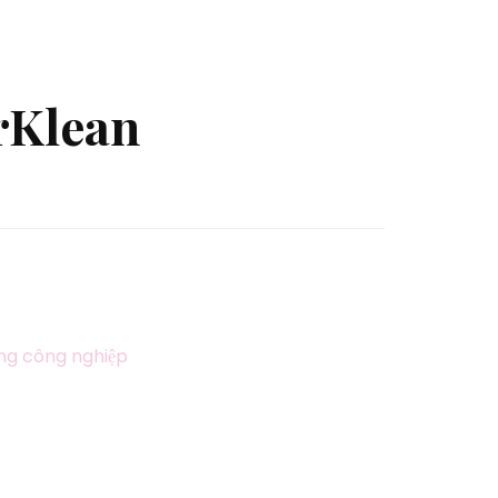
rKlean
óng công nghiệp