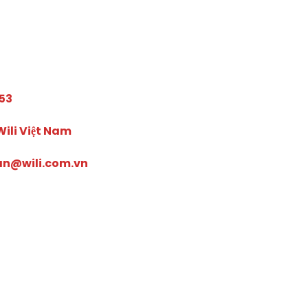
753
ili Việt Nam
ran@wili.com.vn