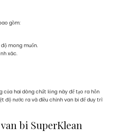
 bao gồm:
ệt độ mong muốn.
ính xác.
ng của hai dòng chất lỏng này để tạo ra hỗn
t độ nước ra và điều chỉnh van bi để duy trì
 van bi SuperKlean