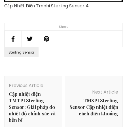
Cặp Nhiệt Điện Tmnhi Sterling Sensor 4
Share
Sterling Sensor
Post
Navigation
Previous Article
Next Article
Cặp nhiệt điện
TMTPI Sterling
TMSPI Sterling
Sensor: Giải pháp đo
Sensor Cặp nhiệt điện
nhiệt độ chính xác và
cách điện khoáng
bền bỉ