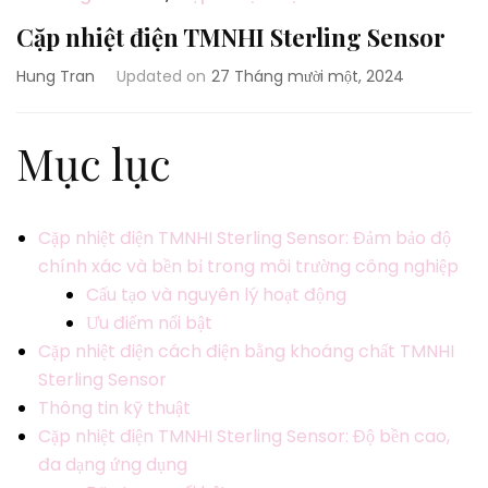
Cặp nhiệt điện TMNHI Sterling Sensor
Hung Tran
Updated on
27 Tháng mười một, 2024
Mục lục
Cặp nhiệt điện TMNHI Sterling Sensor: Đảm bảo độ
chính xác và bền bỉ trong môi trường công nghiệp
Cấu tạo và nguyên lý hoạt động
Ưu điểm nổi bật
Cặp nhiệt điện cách điện bằng khoáng chất TMNHI
Sterling Sensor
Thông tin kỹ thuật
Cặp nhiệt điện TMNHI Sterling Sensor: Độ bền cao,
đa dạng ứng dụng