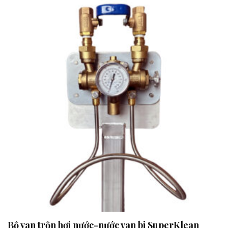
Bộ van trộn hơi nước-nước van bi SuperKlean