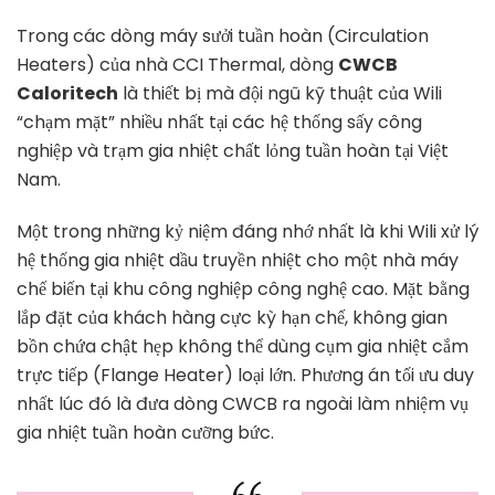
Trong các dòng máy sưởi tuần hoàn (Circulation
Heaters) của nhà CCI Thermal, dòng
CWCB
Caloritech
là thiết bị mà đội ngũ kỹ thuật của Wili
“chạm mặt” nhiều nhất tại các hệ thống sấy công
nghiệp và trạm gia nhiệt chất lỏng tuần hoàn tại Việt
Nam.
Một trong những kỷ niệm đáng nhớ nhất là khi Wili xử lý
hệ thống gia nhiệt dầu truyền nhiệt cho một nhà máy
chế biến tại khu công nghiệp công nghệ cao. Mặt bằng
lắp đặt của khách hàng cực kỳ hạn chế, không gian
bồn chứa chật hẹp không thể dùng cụm gia nhiệt cắm
trực tiếp (Flange Heater) loại lớn. Phương án tối ưu duy
nhất lúc đó là đưa dòng CWCB ra ngoài làm nhiệm vụ
gia nhiệt tuần hoàn cưỡng bức.