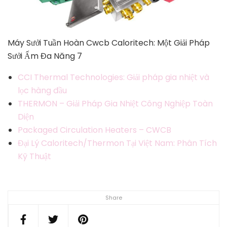
Máy Sưởi Tuần Hoàn Cwcb Caloritech: Một Giải Pháp
Sưởi Ấm Đa Năng 7
CCI Thermal Technologies: Giải pháp gia nhiệt và
lọc hàng đầu
THERMON – Giải Pháp Gia Nhiệt Công Nghiệp Toàn
Diện
Packaged Circulation Heaters – CWCB
Đại Lý Caloritech/Thermon Tại Việt Nam: Phân Tích
Kỹ Thuật
Share