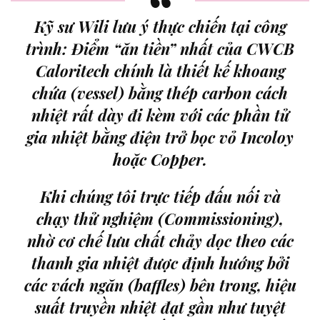
Kỹ sư Wili lưu ý thực chiến tại công
trình:
Điểm “ăn tiền” nhất của CWCB
Caloritech chính là thiết kế khoang
chứa (vessel) bằng thép carbon cách
nhiệt rất dày đi kèm với các phần tử
gia nhiệt bằng điện trở bọc vỏ Incoloy
hoặc Copper.
Khi chúng tôi trực tiếp đấu nối và
chạy thử nghiệm (Commissioning),
nhờ cơ chế lưu chất chảy dọc theo các
thanh gia nhiệt được định hướng bởi
các vách ngăn (baffles) bên trong, hiệu
suất truyền nhiệt đạt gần như tuyệt