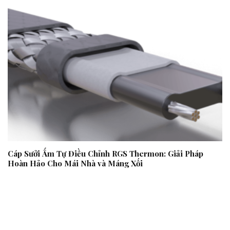
Cáp Sưởi Ấm Tự Điều Chỉnh RGS Thermon: Giải Pháp
Hoàn Hảo Cho Mái Nhà và Máng Xối