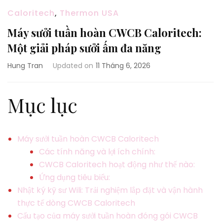
Caloritech
,
Thermon USA
Máy sưởi tuần hoàn CWCB Caloritech:
Một giải pháp sưởi ấm đa năng
Hung Tran
Updated on
11 Tháng 6, 2026
Mục lục
Máy sưởi tuần hoàn CWCB Caloritech
Các tính năng và lợi ích chính:
CWCB Caloritech hoạt động như thế nào:
Ứng dụng tiêu biểu:
Nhật ký kỹ sư Wili: Trải nghiệm lắp đặt và vận hành
thực tế dòng CWCB Caloritech
Cấu tạo của máy sưởi tuần hoàn đóng gói CWCB