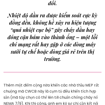
đối.
Nhiệt độ dầu ra được kiểm soát cực kỳ
đồng đều, không hề xảy ra hiện tượng
“quá nhiệt cục bộ” gây cháy dầu hay
đóng cặn bám vào thành ống – một lỗi
chí mạng rất hay gặp ở các dòng máy
sưởi tự chế hoặc dòng giá rẻ trên thị
trường.
Thêm một điểm cộng nữa khiến các nhà thầu MEP rất
chuộng mã CWCB này là cụm tủ điều khiển tích hợp
sẵn (mã tùy chọn có thể lên tới chuẩn chống cháy nổ
NEMA 7/9). Khi thi công, anh em kỹ sư chỉ cần kết nối