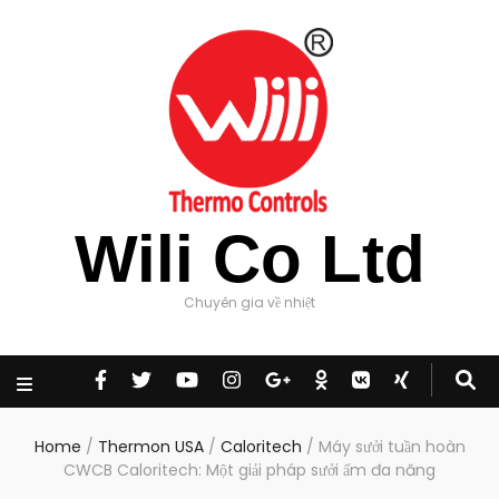
Wili Co Ltd
Chuyên gia về nhiệt
Home
/
Thermon USA
/
Caloritech
/
Máy sưởi tuần hoàn
CWCB Caloritech: Một giải pháp sưởi ấm đa năng