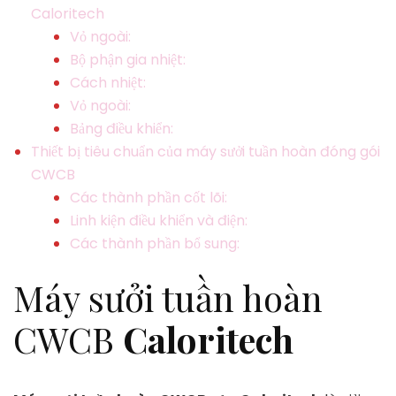
Caloritech
Vỏ ngoài:
Bộ phận gia nhiệt:
Cách nhiệt:
Vỏ ngoài:
Bảng điều khiển:
Thiết bị tiêu chuẩn của máy sưởi tuần hoàn đóng gói
CWCB
Các thành phần cốt lõi:
Linh kiện điều khiển và điện:
Các thành phần bổ sung:
Máy sưởi tuần hoàn
CWCB
Caloritech