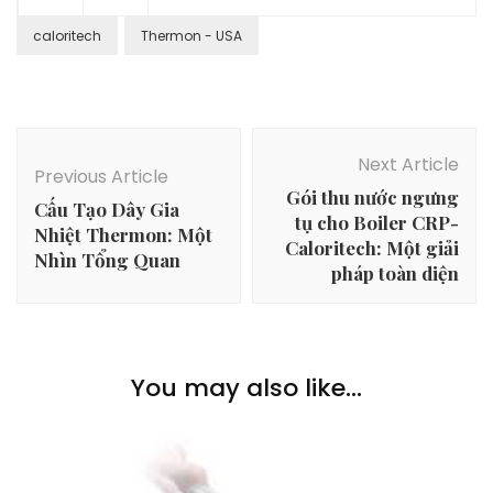
caloritech
Thermon - USA
Post
Navigation
Next Article
Previous Article
Gói thu nước ngưng
Cấu Tạo Dây Gia
tụ cho Boiler CRP-
Nhiệt Thermon: Một
Caloritech: Một giải
Nhìn Tổng Quan
pháp toàn diện
You may also like...