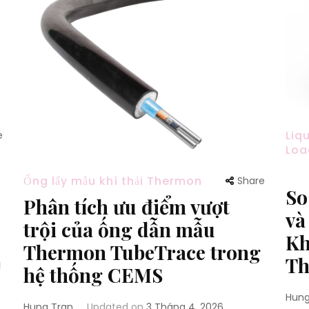
Liq
e
Loa
Ống lấy mẫu khí thải Thermon
Share
So
Phân tích ưu điểm vượt
và
trội của ống dẫn mẫu
Kh
Thermon TubeTrace trong
Th
g
hệ thống CEMS
Hung
Hung Tran
Updated on
3 Tháng 4, 2026