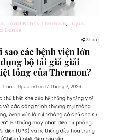
uid Load Banks Thermon
,
Liquid
d Banks
Share
i sao các bệnh viện lớn
 dụng bộ tải giả giải
iệt lỏng của Thermon?
 Tran
Updated on
17 Tháng 7, 2026
ặc thù khắt khe của hệ thống hạ tầng y tế
 với các công trình thương mại thông
ng, bệnh viện là nơi “không có chỗ cho sự
iện”. Hệ thống máy phát điện dự phòng,
ưu điện (UPS) và hệ thống điều hòa trung
(Chiller) phải đảm bảo sẵn …