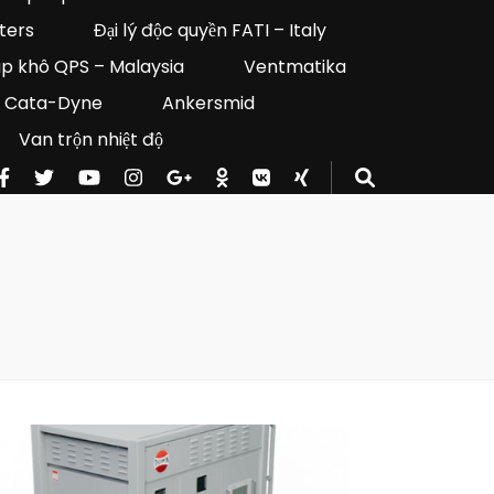
lters
Đại lý độc quyền FATI – Italy
áp khô QPS – Malaysia
Ventmatika
Cata-Dyne
Ankersmid
Van trộn nhiệt độ