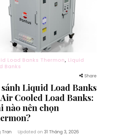
uid Load Banks Thermon
,
Liquid
d Banks
Share
 sánh Liquid Load Banks
 Air Cooled Load Banks:
i nào nên chọn
ermon?
 Tran
Updated on
31 Tháng 3, 2026