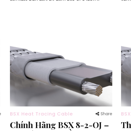
BSX Heat Tracing Cable
BSX
e
Share
Chính Hãng BSX 8-2-OJ –
Th