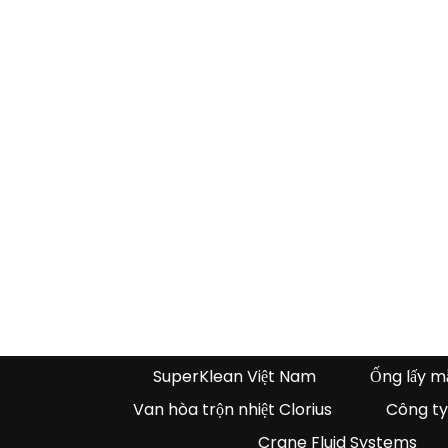
SuperKlean Việt Nam
Ống lấy m
Van hòa trộn nhiệt Clorius
Công ty
Crane Fluid Systems