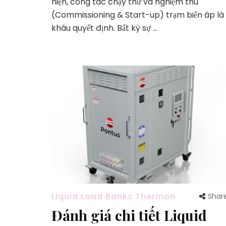
hiện, công tác chạy thử và nghiệm thu
(Commissioning & Start-up) trạm biến áp là
khâu quyết định. Bất kỳ sự …
Liquid Load Banks Thermon
Shar
Đánh giá chi tiết Liquid