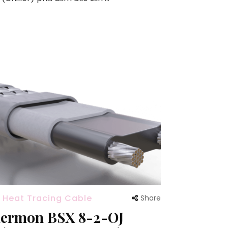
 Heat Tracing Cable
Share
ermon BSX 8-2-OJ