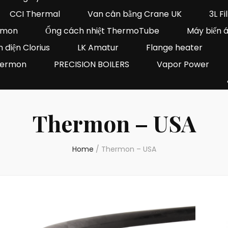
CCI Thermal
Van cân bằng Crane UK
3L Fi
ermon
Ống cách nhiệt ThermoTube
Máy biến 
 điện Clorius
LK Amatur
Flange heater
Thermon
PRECISION BOILERS
Vapor Power
Thermon – USA
Home
/
Thermon – USA