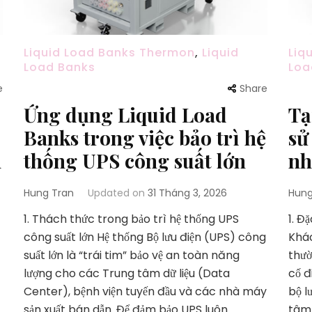
Liquid Load Banks Thermon
,
Liquid
Liq
Load Banks
Loa
e
Share
Ứng dụng Liquid Load
Tạ
Banks trong việc bảo trì hệ
sử
m
thống UPS công suất lớn
nh
Hung Tran
Updated on
31 Tháng 3, 2026
Hung
1. Thách thức trong bảo trì hệ thống UPS
1. Đ
công suất lớn Hệ thống Bộ lưu điện (UPS) công
Khác
suất lớn là “trái tim” bảo vệ an toàn năng
thườ
lượng cho các Trung tâm dữ liệu (Data
cố đ
Center), bệnh viện tuyến đầu và các nhà máy
bộ l
sản xuất bán dẫn. Để đảm bảo UPS luôn …
tâm 