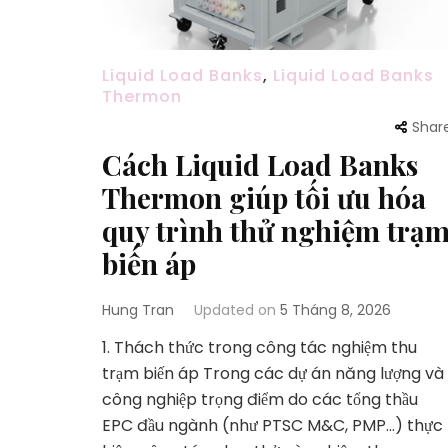
Liquid Load Banks
,
Liquid Load Banks
Thermon
Shar
Cách Liquid Load Banks
Thermon giúp tối ưu hóa
quy trình thử nghiệm trạ
biến áp
Hung Tran
Updated on
5 Tháng 8, 2026
1. Thách thức trong công tác nghiệm thu
trạm biến áp Trong các dự án năng lượng và
công nghiệp trọng điểm do các tổng thầu
EPC đầu ngành (như PTSC M&C, PMP…) thực