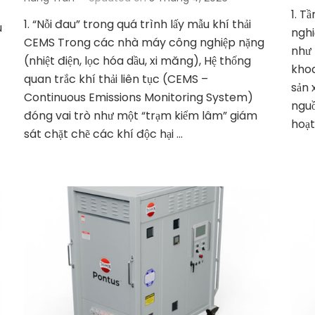
1. T
1. “Nỗi đau” trong quá trình lấy mẫu khí thải
u
nghi
CEMS Trong các nhà máy công nghiệp nặng
như 
(nhiệt điện, lọc hóa dầu, xi măng), Hệ thống
khoa
quan trắc khí thải liên tục (CEMS –
sản 
Continuous Emissions Monitoring System)
nguồ
đóng vai trò như một “trạm kiểm lâm” giám
hoạt
sát chặt chẽ các khí độc hại …