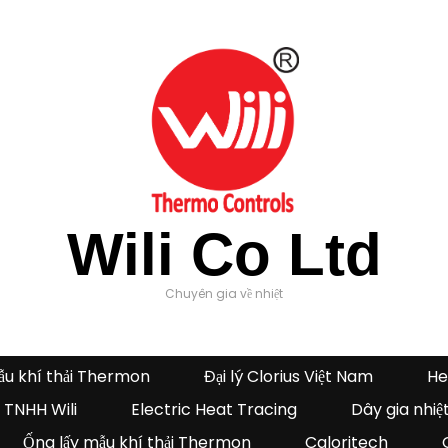
Wili Co Ltd
Chuyên gia về nhiệt
ẫu khí thải Thermon
Đại lý Clorius Việt Nam
He
 TNHH Wili
Electric Heat Tracing
Dây gia nhiệ
Ống lấy mẫu khí thải Thermon
Caloritech