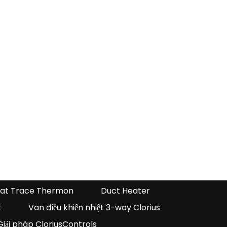
at Trace Thermon
Duct Heater
t
Van điều khiển nhiệt 3-way Clorius
Giải pháp CloriusControls