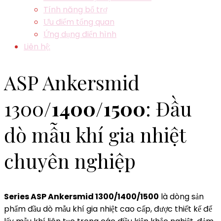
Tính năng bổ trợ
Ưu điểm tổng quan
Ứng dụng điển hình
Liên hệ:
ASP Ankersmid
1300
/1400/1500
: Đầu
dò mẫu khí gia nhiệt
chuyên nghiệp
Series ASP Ankersmid 1300/1400/1500
là dòng sản
phẩm đầu dò mẫu khí gia nhiệt cao cấp, được thiết kế để