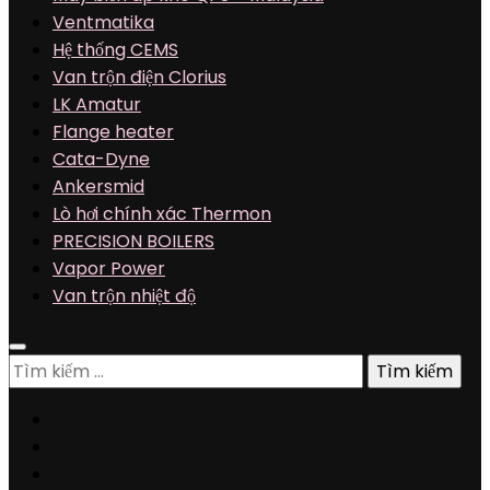
Ventmatika
Hệ thống CEMS
Van trộn điện Clorius
LK Amatur
Flange heater
Cata-Dyne
Ankersmid
Lò hơi chính xác Thermon
PRECISION BOILERS
Vapor Power
Van trộn nhiệt độ
Tìm
kiếm
cho: