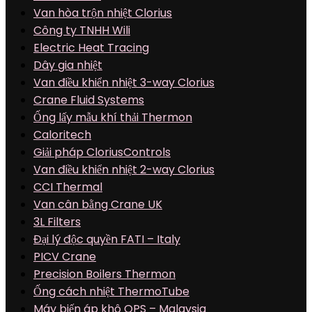
Van hòa trộn nhiệt Clorius
Công ty TNHH Wili
Electric Heat Tracing
Dây gia nhiệt
Van điều khiển nhiệt 3-way Clorius
Crane Fluid Systems
Ống lấy mẫu khí thải Thermon
Caloritech
Giải pháp CloriusControls
Van điều khiển nhiệt 2-way Clorius
CCI Thermal
Van cân bằng Crane UK
3L Filters
Đại lý độc quyền FATI – Italy
PICV Crane
Precision Boilers Thermon
Ống cách nhiệt ThermoTube
Máy biến áp khô QPS – Malaysia