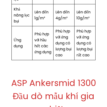
Khả
Lên đến
Lên đến
Lên đến
năng lọc
1g/m³
4g/m³
10g/m³
bụi
Phù hợp
Phù hợp
Phù hợp
với ứng
với ứng
Ứng
với hầu
dụng có
dụng có
dụng
hết các
lượng bụi
lượng bụi
ứng dụng
cao
rất cao
ASP Ankersmid 1300
Đầu dò mẫu khí gia