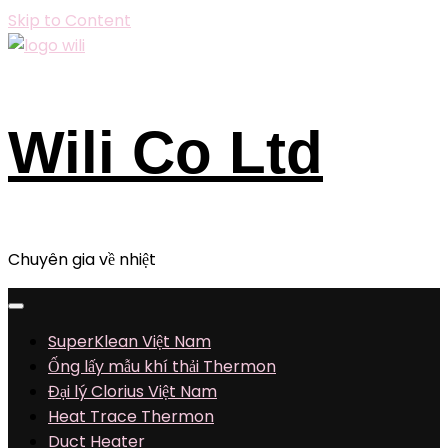
Skip to Content
Wili Co Ltd
Chuyên gia về nhiệt
SuperKlean Việt Nam
Ống lấy mẫu khí thải Thermon
Đại lý Clorius Việt Nam
Heat Trace Thermon
Duct Heater