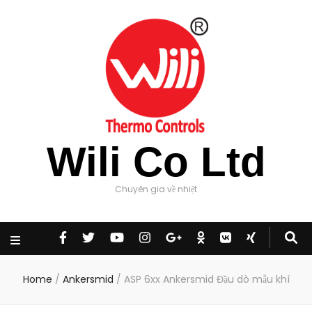
Wili Co Ltd
Chuyên gia về nhiệt
Home
/
Ankersmid
/
ASP 6xx Ankersmid Đầu dò mẫu khí