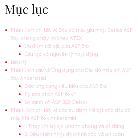
Mục lục
Phân tích chi tiết về Đầu dò mẫu gia nhiệt Series ASP
6xx, chống cháy nổ theo ATEX
Ưu điểm nổi bật của ASP 6xx
Cấu tạo và nguyên lý hoạt động
Liên hệ:
Phân tích sâu về Ứng dụng của Đầu dò mẫu khí ASP
6xx Ankersmid
Các ứng dụng tiêu biểu của ASP 6xx
Tại sao chọn ASP 6xx?
So sánh với ASP 320 DeNox
Phân tích chi tiết về các ưu điểm nổi bật của đầu dò
mẫu khí ASP 6xx Ankersmid
1. Thay thế bộ lọc nhanh chóng và dễ dàng
2. Điều khiển nhiệt độ chính xác và an toàn