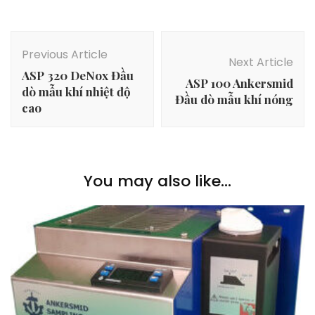
Post
Navigation
Previous Article
Next Article
ASP 320 DeNox Đầu
ASP 100 Ankersmid
dò mẫu khí nhiệt độ
Đầu dò mẫu khí nóng
cao
You may also like...