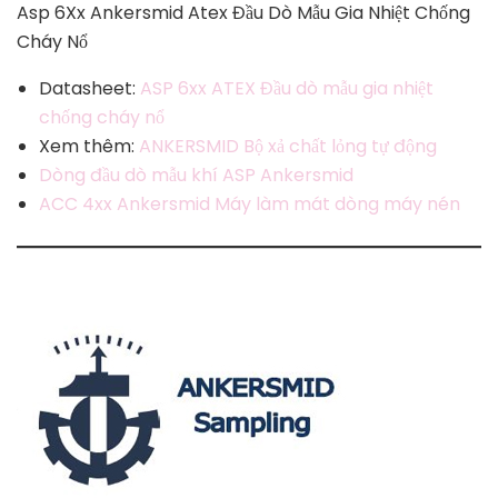
Asp 6Xx Ankersmid Atex Đầu Dò Mẫu Gia Nhiệt Chống
Cháy Nổ
Datasheet:
ASP 6xx ATEX Đầu dò mẫu gia nhiệt
chống cháy nổ
Xem thêm:
ANKERSMID Bộ xả chất lỏng tự động
Dòng đầu dò mẫu khí ASP Ankersmid
ACC 4xx Ankersmid Máy làm mát dòng máy nén