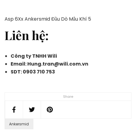
Asp 6Xx Ankersmid Đầu Dò Mẫu Khí 5
Liên hệ:
Công ty TNHH Wili
Email: Hung.tran@wili.com.vn
SDT: 0903 710 753
Share
Ankersmid