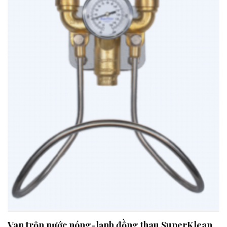
Van trộn nước nóng-lạnh đồng thau SuperKlean