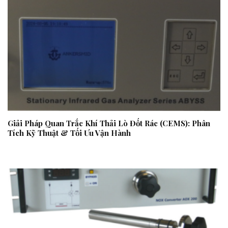
Giải Pháp Quan Trắc Khí Thải Lò Đốt Rác (CEMS): Phân
Tích Kỹ Thuật & Tối Ưu Vận Hành