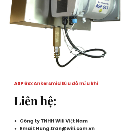
ASP 6xx Ankersmid Đầu dò mẫu khí
Liên hệ:
Công ty TNHH Wili Việt Nam
Email: Hung.tran@wili.com.vn