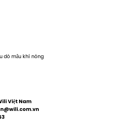
u dò mẫu khí nóng
ili Việt Nam
an@wili.com.vn
53