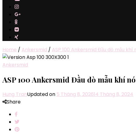
Home
/
Ankersmid
/
ASP 100 Ankersmid Đầu dò mẫu khí
Ankersmid
ASP 100 Ankersmid Đầu dò mẫu khí n
Hung Tran
Updated on
5 Tháng 8, 2026
14 Tháng 8, 2024
Share