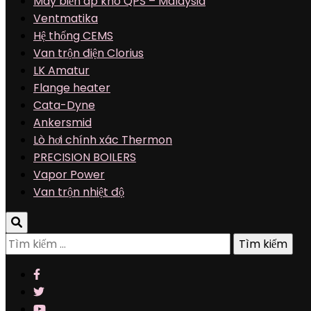
Máy biến áp khô QPS – Malaysia
Ventmatika
Hệ thống CEMS
Van trộn điện Clorius
LK Amatur
Flange heater
Cata-Dyne
Ankersmid
Lò hơi chính xác Thermon
PRECISION BOILERS
Vapor Power
Van trộn nhiệt độ
Tìm
kiếm
cho: