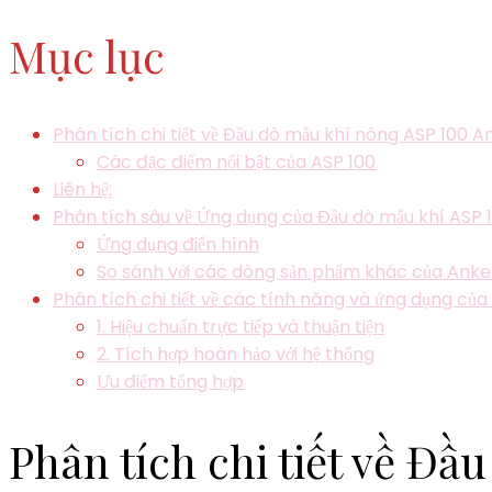
Mục lục
Phân tích chi tiết về Đầu dò mẫu khí nóng ASP 100 
Các đặc điểm nổi bật của ASP 100
Liên hệ:
Phân tích sâu về Ứng dụng của Đầu dò mẫu khí ASP
Ứng dụng điển hình
So sánh với các dòng sản phẩm khác của Ank
Phân tích chi tiết về các tính năng và ứng dụng củ
1. Hiệu chuẩn trực tiếp và thuận tiện
2. Tích hợp hoàn hảo với hệ thống
Ưu điểm tổng hợp
Phân tích chi tiết về Đ