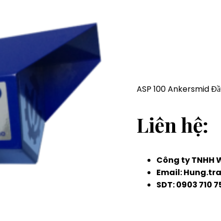
ASP 100 Ankersmid Đầ
Liên hệ:
Công ty TNHH W
Email: Hung.tr
SDT: 0903 710 7