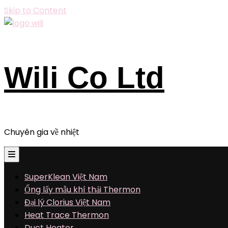
Skip to Content
Wili Co Ltd
Chuyên gia về nhiệt
SuperKlean Việt Nam
Ống lấy mẫu khí thải Thermon
Đại lý Clorius Việt Nam
Heat Trace Thermon
Duct Heater