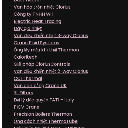
Van hòa trộn nhiệt Clorius
Công ty TNHH Wili
Electric Heat Tracing
Dây gia nhiệt
Van điều khiển nhiệt 3-way Clorius
Crane Fluid Systems
Ống lấy mẫu khí thải Thermon
Caloritech
Giải pháp CloriusControls
Van điều khiển nhiệt 2-way Clorius
CCI Thermal
Van cân bằng Crane UK
3L Filters
Đại lý độc quyền FATI – Italy
PICV Crane
Precision Boilers Thermon
Ống cách nhiệt ThermoTube