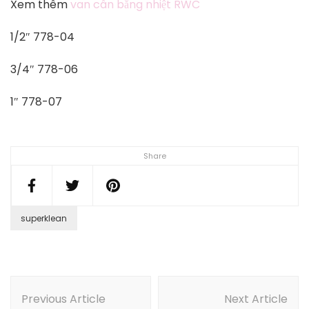
Xem thêm
van cân bằng nhiệt RWC
1/2″ 778-04
3/4″ 778-06
1″ 778-07
Share
superklean
Post
Navigation
Previous Article
Next Article