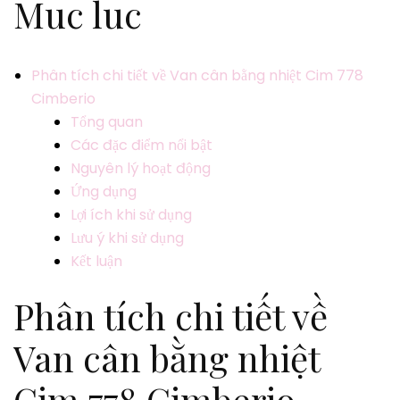
Muc luc
Phân tích chi tiết về Van cân bằng nhiệt Cim 778
Cimberio
Tổng quan
Các đặc điểm nổi bật
Nguyên lý hoạt động
Ứng dụng
Lợi ích khi sử dụng
Lưu ý khi sử dụng
Kết luận
Phân tích chi tiết về
Van cân bằng nhiệt
Cim 778 Cimberio