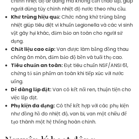
chỉnh nhiệt độ dễ dàng mà không cần tháo lắp, giúp
người dùng tùy chỉnh nhiệt độ nước theo nhu cầu.
Khử trùng hiệu quả:
Chức năng khử trùng bằng
nhiệt giúp tiêu diệt vi khuẩn Legionella và các vi sinh
vật gây hại khác, đảm bảo an toàn cho người sử
dụng.
Chất liệu cao cấp:
Van được làm bằng đồng thau
chống ăn mòn, đảm bảo độ bền và tuổi thọ cao.
Tiêu chuẩn an toàn:
Đạt tiêu chuẩn NSF/ANSI 61,
chứng tỏ sản phẩm an toàn khi tiếp xúc với nước
uống.
Dễ dàng lắp đặt:
Van có kết nối ren, thuận tiện cho
việc lắp đặt.
Phụ kiện đa dạng:
Có thể kết hợp với các phụ kiện
như đồng hồ đo nhiệt độ, van bi, van một chiều để
tạo thành một hệ thống hoàn chỉnh.