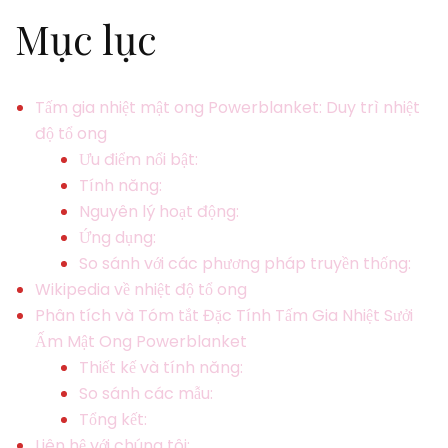
Mục lục
Tấm gia nhiệt mật ong Powerblanket: Duy trì nhiệt
độ tổ ong
Ưu điểm nổi bật:
Tính năng:
Nguyên lý hoạt động:
Ứng dụng:
So sánh với các phương pháp truyền thống:
Wikipedia về nhiệt độ tổ ong
Phân tích và Tóm tắt Đặc Tính Tấm Gia Nhiệt Sưởi
Ấm Mật Ong Powerblanket
Thiết kế và tính năng:
So sánh các mẫu:
Tổng kết:
Liên hệ với chúng tôi: