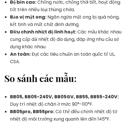
Độ bền cao:
Chống nước, chống thời tiết, hoạt động
tốt trên nhiều loại thùng chứa.
Bảo vệ mật ong:
Ngăn ngừa mật ong bị quá nóng,
kết tinh và mất chất dinh dưỡng.
Điều chỉnh nhiệt độ linh hoạt:
Các mẫu khác nhau
cung cấp dải nhiệt độ đa dạng, đáp ứng nhu cầu sử
dụng khác nhau.
An toàn:
Đạt các tiêu chuẩn an toàn quốc tế UL,
CSA.
So sánh các mẫu:
BB05, BB05-240V, BB05GV, BB55, BB55-240V:
Duy trì nhiệt độ chăn ở mức 90°-110°F.
BB05pro, BB55pro:
Có thể điều chỉnh nhiệt độ từ
nhiệt độ môi trường xung quanh lên đến 145°F.