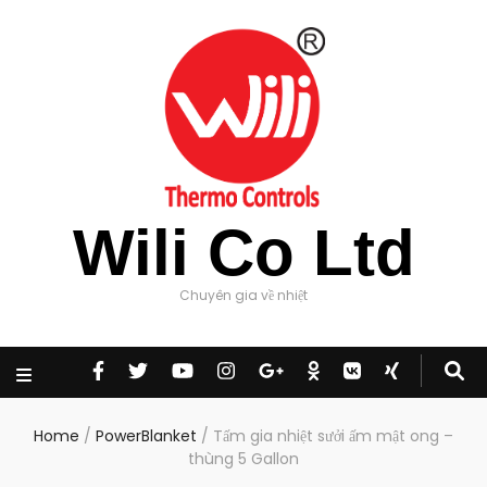
Wili Co Ltd
Chuyên gia về nhiệt
Home
/
PowerBlanket
/
Tấm gia nhiệt sưởi ấm mật ong –
thùng 5 Gallon