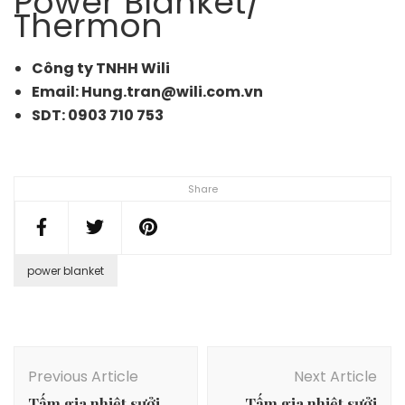
Power Blanket/
Thermon
Công ty TNHH Wili
Email: Hung.tran@wili.com.vn
SDT: 0903 710 753
Share
power blanket
Post
Navigation
Previous Article
Next Article
Tấm gia nhiệt sưởi
Tấm gia nhiệt sưởi