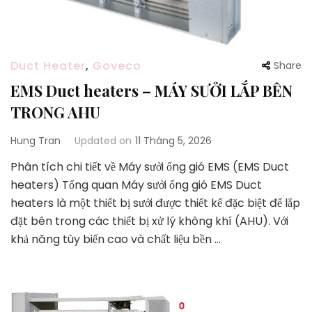
Duct Heater
,
Goveco
Share
EMS Duct heaters – MÁY SƯỞI LẮP BÊN
TRONG AHU
Hung Tran
Updated on
11 Tháng 5, 2026
Phân tích chi tiết về Máy sưởi ống gió EMS (EMS Duct
heaters) Tổng quan Máy sưởi ống gió EMS Duct
heaters là một thiết bị sưởi được thiết kế đặc biệt để lắp
đặt bên trong các thiết bị xử lý không khí (AHU). Với
khả năng tùy biến cao và chất liệu bền …