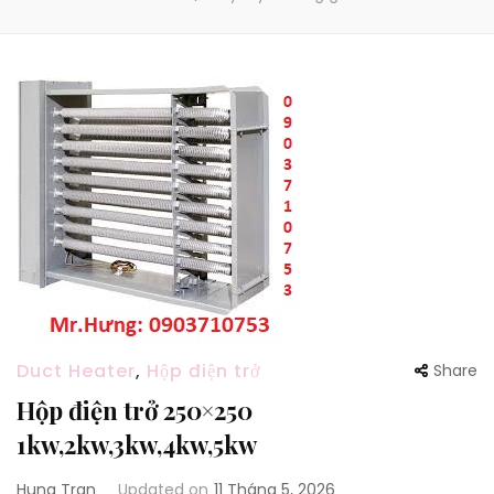
Duct Heater
,
Hộp điện trở
Share
Hộp điện trở 250×250
1kw,2kw,3kw,4kw,5kw
Hung Tran
Updated on
11 Tháng 5, 2026