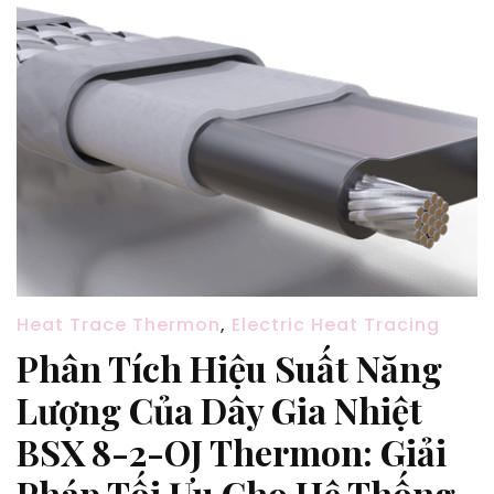
Heat Trace Thermon
,
Electric Heat Tracing
Phân Tích Hiệu Suất Năng
Lượng Của Dây Gia Nhiệt
BSX 8-2-OJ Thermon: Giải
Pháp Tối Ưu Cho Hệ Thống