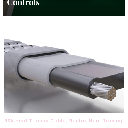
Controls
BSX Heat Tracing Cable
,
Electric Heat Tracing