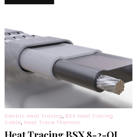
Electric Heat Tracing
,
BSX Heat Tracing
Cable
,
Heat Trace Thermon
Heat Tracing BSX 8-2-OJ