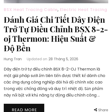
BSX Heat Tracing Cable
,
Electric Heat Tracing
Đánh Giá Chi Tiết Dây Điện
Trở Tự Điều Chỉnh BSX 8-2-
oj Thermon: Hiệu Suất &
Độ Bền
Hung Tran
Updated on
28 Tháng 5, 2026
Dây điện trở tự điều chỉnh BSX 8-2-OJ Thermon là
một giải pháp sưởi ấm tiên tiến được thiết kế dành cho
các ứng dụng công nghiệp đòi hỏi độ chính xác cao
trong việc chống đông và duy trì nhiệt độ. Sản phẩm
này nổi bật với khả năng tự động điều chỉnh công …
READ MORE
Share