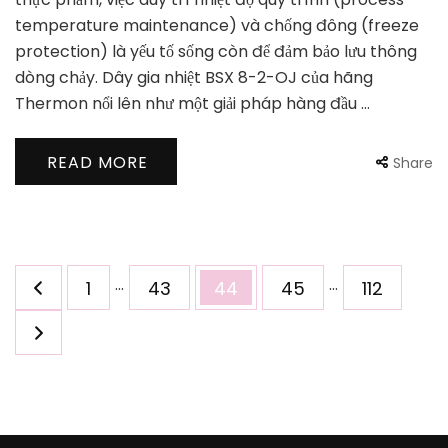
temperature maintenance) và chống đông (freeze
protection) là yếu tố sống còn để đảm bảo lưu thông
dòng chảy. Dây gia nhiệt BSX 8-2-OJ của hãng
Thermon nổi lên như một giải pháp hàng đầu …
READ MORE
Share
Phân
…
…
Page
Page
Page
Page
Page
1
43
44
45
112
trang
bài
viết